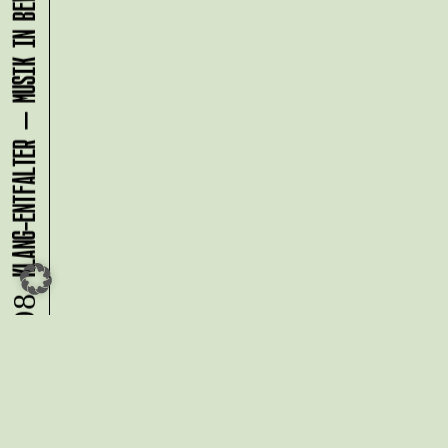
KLANG-ENTFALTER – MUSIK IN BEWEGUNG FÜR DIE NORDSTADT
07.08.
Du möchtest alle Neuigkeiten aus
der Kreativwirtschaft per
Newsletter erhalten?
Melde Dich
HIER
an!