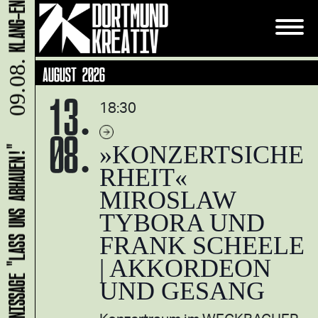
09.08.
AUGUST 2026
13.
18:30
08.
»KONZERTSICHE
HANS B: VERNISSAGE "LASS UNS ABHAUEN!"
RHEIT«
MIROSLAW
TYBORA UND
FRANK SCHEELE
| AKKORDEON
UND GESANG