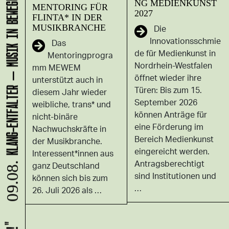
KLANG-ENTFALTER – MUSIK IN BEWEGUNG FÜR DIE NORDSTADT
NG MEDIENKUNST
MENTORING FÜR
2027
FLINTA* IN DER
MUSIKBRANCHE
Die
Innovationsschmie
Das
de für Medienkunst in
Mentoringprogra
Nordrhein-Westfalen
mm MEWEM
öffnet wieder ihre
unterstützt auch in
Türen: Bis zum 15.
diesem Jahr wieder
September 2026
weibliche, trans* und
können Anträge für
nicht-binäre
eine Förderung im
Nachwuchskräfte in
Bereich Medienkunst
der Musikbranche.
eingereicht werden.
Interessent*innen aus
Antragsberechtigt
ganz Deutschland
09.08.
sind Institutionen und
können sich bis zum
…
26. Juli 2026 als …