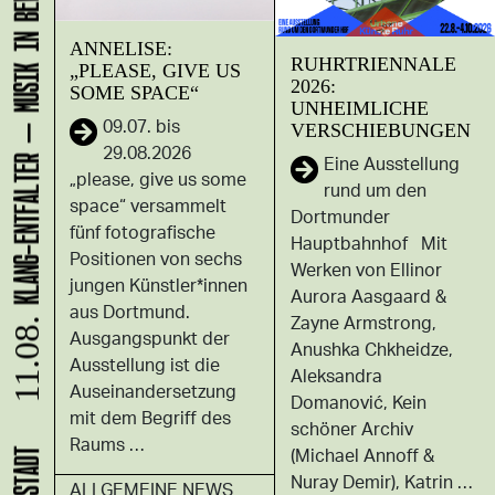
KLANG-ENTFALTER – MUSIK IN BEWEGUNG FÜR DIE NORDSTADT
ANNELISE:
RUHRTRIENNALE
„PLEASE, GIVE US
2026:
SOME SPACE“
UNHEIMLICHE
09.07. bis
VERSCHIEBUNGEN
29.08.2026
Eine Ausstellung
„please, give us some
rund um den
space“ versammelt
Dortmunder
fünf fotografische
Hauptbahnhof Mit
Positionen von sechs
Werken von Ellinor
jungen Künstler*innen
Aurora Aasgaard &
aus Dortmund.
Zayne Armstrong,
11.08.
Ausgangspunkt der
Anushka Chkheidze,
Ausstellung ist die
Aleksandra
Auseinandersetzung
Domanović, Kein
mit dem Begriff des
schöner Archiv
Raums …
(Michael Annoff &
Nuray Demir), Katrin …
ALLGEMEINE NEWS