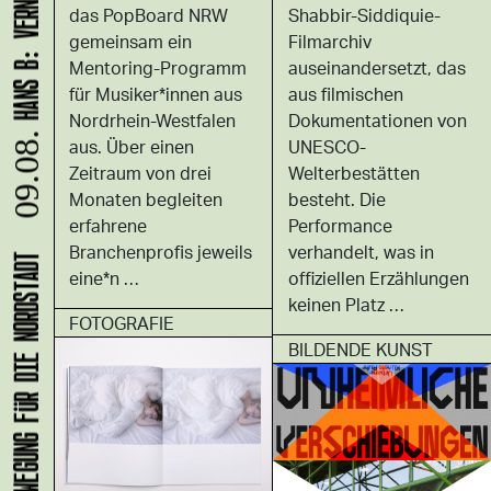
Shabbir-Siddiquie-
das PopBoard NRW
Filmarchiv
gemeinsam ein
auseinandersetzt, das
Mentoring-Programm
aus filmischen
für Musiker*innen aus
Dokumentationen von
Nordrhein-Westfalen
09.08.
UNESCO-
aus. Über einen
Welterbestätten
Zeitraum von drei
besteht. Die
Monaten begleiten
Performance
erfahrene
verhandelt, was in
Branchenproﬁs jeweils
offiziellen Erzählungen
eine*n …
keinen Platz …
FOTOGRAFIE
BILDENDE KUNST