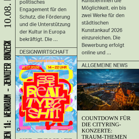
Künstlerinnen die
politisches
Möglichkeit, ein bis
10.08.
Engagement für den
zwei Werke für den
Schutz, die Förderung
städtischen
und die Unterstützung
Kunstankauf 2026
der Kultur in Europa
einzureichen. Die
bekräftigt. Die …
LADEN 1A: WERKRAUM - JENNIFER BUNZECK
Bewerbung erfolgt
DESIGNWIRTSCHAFT
online und …
ALLGEMEINE NEWS
COUNTDOWN FÜR
DIE CITYRING-
KONZERTE:
TRAUM-THEMEN