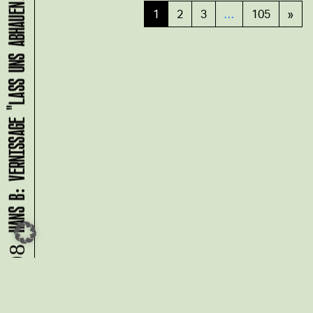
HANS B: VERNISSAGE "LASS UNS ABHAUEN!"
1
2
3
…
105
»
09.08.
Du möchtest alle Neuigkeiten aus
der Kreativwirtschaft per
Newsletter erhalten?