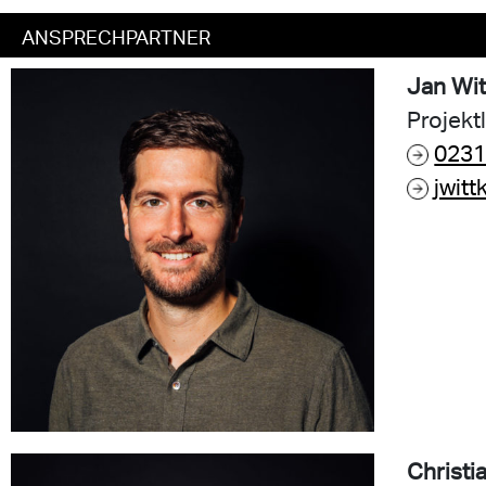
ANSPRECHPARTNER
Jan Wi
Projekt
0231
jwit
Christi