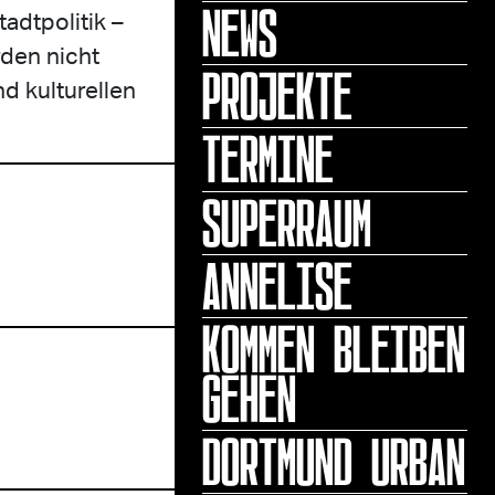
NEWS
dtpolitik –
rden nicht
PROJEKTE
d kulturellen
TERMINE
SUPERRAUM
ANNELISE
KOMMEN BLEIBEN
GEHEN
DORTMUND URBAN