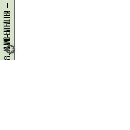
08.08.
Du möchtest alle Neuigkeiten aus
der Kreativwirtschaft per
Newsletter erhalten?
Melde Dich
HIER
an!
IMPRESSUM
DATENSCHUTZ