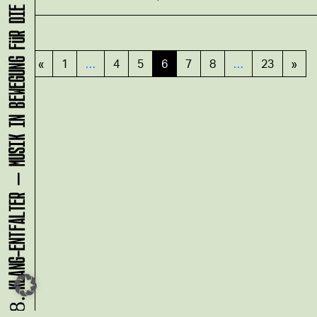
KLANG-ENTFALTER – MUSIK IN BEWEGUNG FÜR DIE NORDSTADT
«
1
…
4
5
6
7
8
…
23
»