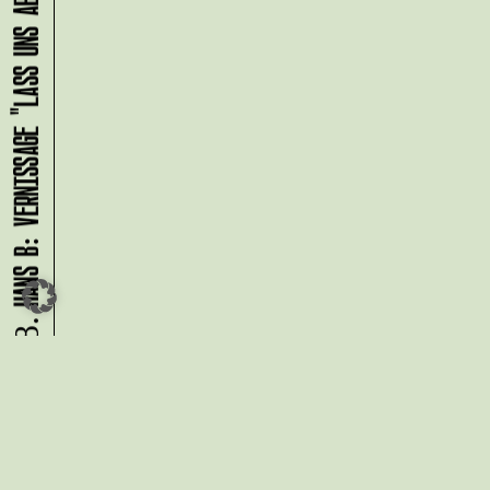
HANS B: VERNISSAGE "LASS UNS ABHAUEN!"
09.08.
Du möchtest alle Neuigkeiten aus
der Kreativwirtschaft per
Newsletter erhalten?
Melde Dich
HIER
an!