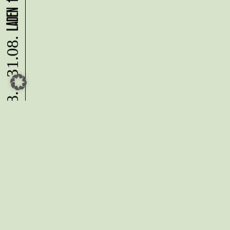
10.08. - 31.08.
Du möchtest alle Neuigkeiten aus
der Kreativwirtschaft per
Newsletter erhalten?
Melde Dich
HIER
an!
IMPRESSUM
DATENSCHUTZ