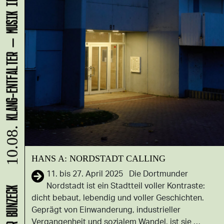
KLANG-ENTFALTER – MUSIK IN BEWEGUNG FÜR DIE NORDSTADT
10.08.
HANS A: NORDSTADT CALLING
11. bis 27. April 2025 Die Dortmunder
Nordstadt ist ein Stadtteil voller Kontraste:
dicht bebaut, lebendig und voller Geschichten.
Geprägt von Einwanderung, industrieller
Vergangenheit und sozialem Wandel, ist sie …