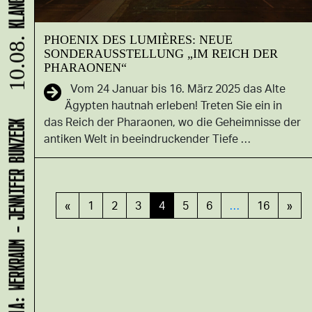
PHOENIX DES LUMIÈRES: NEUE
10.08.
SONDERAUSSTELLUNG „IM REICH DER
PHARAONEN“
Vom 24 Januar bis 16. März 2025 das Alte
Ägypten hautnah erleben! Treten Sie ein in
das Reich der Pharaonen, wo die Geheimnisse der
LADEN 1A: WERKRAUM - JENNIFER BUNZECK
antiken Welt in beeindruckender Tiefe …
«
1
2
3
4
5
6
…
16
»