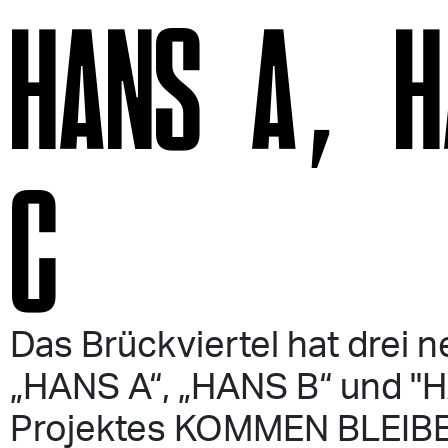
HANS A, H
C
Das Brückviertel hat drei n
„HANS A“, „HANS B“ und "HA
Projektes KOMMEN BLEIBE