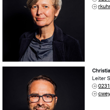
rkuh
Christi
Leiter 
0231
cwey