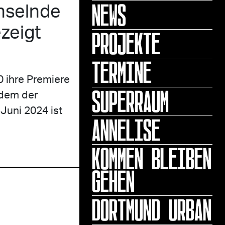
NEWS
hselnde
zeigt
PROJEKTE
TERMINE
 ihre Premiere
SUPERRAUM
 dem der
Juni 2024 ist
ANNELISE
KOMMEN BLEIBEN
GEHEN
DORTMUND URBAN