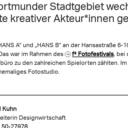
ortmunder Stadtgebiet wec
e kreativer Akteur*innen ge
HANS A“ und „HANS B“ an der Hansastraße 6-10
. Das war im Rahmen des
f² Fotofestivals
, bei
üro zu den zahlreichen Spielorten zählten. Im 
emaliges Fotostudio.
d Kuhn
leiterin Designwirtschaft
 50-27978