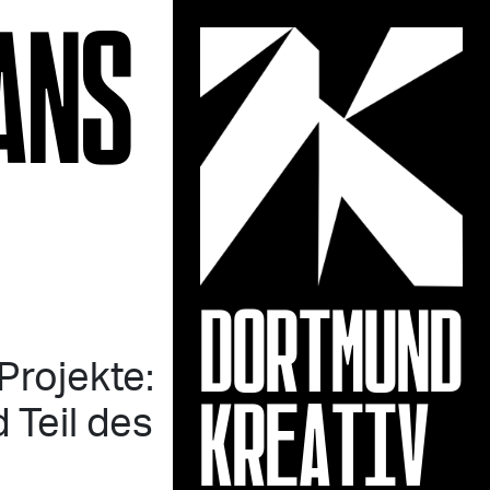
ANS
DORTMUND
Projekte:
KREATIV
 Teil des