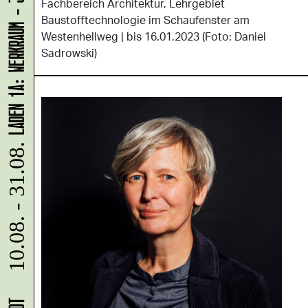
LADEN 1A: WERKRAUM - JENNIFER BUNZECK
Fachbereich Architektur, Lehrgebiet
Baustofftechnologie im Schaufenster am
Westenhellweg | bis 16.01.2023 (Foto: Daniel
Sadrowski)
10.08. - 31.08.