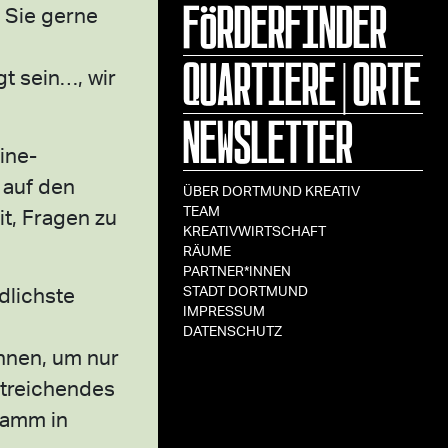
FÖRDERFINDER
 Sie gerne
QUARTIERE|ORTE
t sein…, wir
NEWSLETTER
ine-
 auf den
ÜBER DORTMUND KREATIV
TEAM
it, Fragen zu
KREATIVWIRTSCHAFT
RÄUME
PARTNER*INNEN
dlichste
STADT DORTMUND
IMPRESSUM
DATENSCHUTZ
nnen, um nur
itreichendes
ramm in