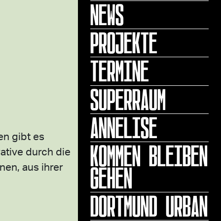
NEWS
PROJEKTE
TERMINE
SUPERRAUM
ANNELISE
en gibt es
KOMMEN BLEIBEN
ative durch die
GEHEN
en, aus ihrer
DORTMUND URBAN