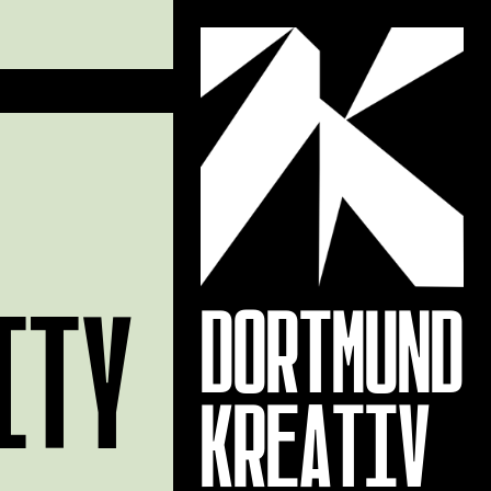
ITY
DORTMUND
KREATIV