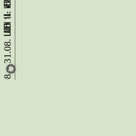
10.08. - 31.08.
Du möchtest alle Neuigkeiten aus
der Kreativwirtschaft per
Newsletter erhalten?
Melde Dich
HIER
an!
IMPRESSUM