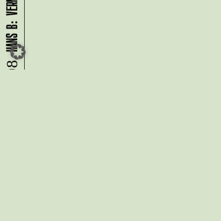
09.08.
Du möchtest alle Neuigkeiten aus
der Kreativwirtschaft per
Newsletter erhalten?
Melde Dich
HIER
an!
IMPRESSUM
DATENSCHUTZ