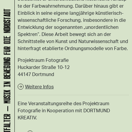
te der Farb­wahr­neh­mung. Darüber hin­aus gibt er
KLANG-ENTFALTER – MUSIK IN BEWEGUNG FÜR DIE NORDSTADT
Ein­blick in seine ei­ge­ne langjährige künst­le­risch-
wis­sen­schaft­li­che For­schung, ins­be­son­de­re in die
Ent­wick­lung der so­ge­nann­ten „un­or­dent­li­chen
Spek­tren“. Diese Ar­beit be­wegt sich an der
Schnitt­stel­le von Kunst und Na­tur­wis­sen­schaft und
hin­ter­fragt eta­blier­te Ord­nungs­mo­del­le von Farbe.
Projektraum Fotografie
Huckarder Straße 10-12
44147 Dortmund
Weitere Infos
Eine Veranstaltungsreihe des Projektraum
Fotografie in Kooperation mit DORTMUND
KREATIV.