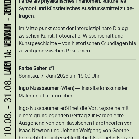
LADEN 1A: WERKRAUM - JENNIFER BUNZECK
Farbe als phy­si­ka­li­sches Phänomen, kul­tu­rel­les
Sym­bol und künst­le­ri­sches Aus­drucks­mit­tel zu be­
fra­gen.
Im Mit­tel­punkt steht der in­ter­dis­zi­plinäre Dia­log
zwi­schen Kunst, Fo­to­gra­fie, Wis­sen­schaft und
Kunst­ge­schich­te – von his­to­ri­schen Grund­la­gen bis
zu zeit­genössi­schen Po­si­tio­nen.
Farbe Sehen #1
Sonn­tag, 7. Juni 2026 um 19:00 Uhr
10.08. - 31.08.
Ingo Nuss­bau­mer
(Wien) — In­stal­la­ti­onskünst­ler,
Maler und Farb­for­scher
Ingo Nuss­bau­mer eröffnet die Vor­trags­rei­he mit
einem grund­le­gen­den Bei­trag zur Far­ben­leh­re.
Aus­ge­hend von den klas­si­schen Farbtheo­ri­en von
Isaac New­ton und Jo­hann Wolf­gang von Goe­the
be­leuch­tet er un­ter­schied­li­che his­to­ri­sche Kon­zep­