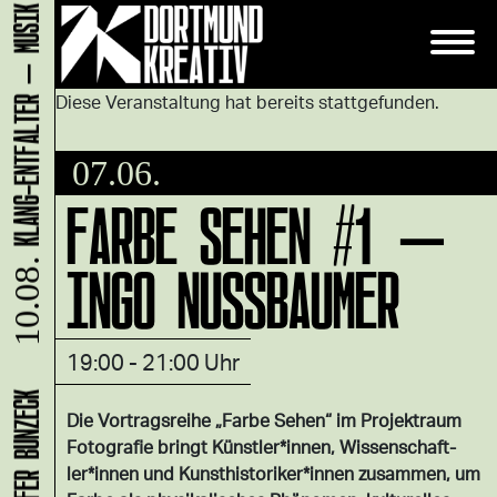
Diese Veranstaltung hat bereits stattgefunden.
07.06.
FARBE SEHEN #1 –
INGO NUSSBAUMER
10.08.
19:00 - 21:00 Uhr
Die Vor­trags­rei­he „Farbe Sehen“ im Pro­jek­traum
Fo­to­gra­fie bringt Künst­ler*in­nen, Wis­sen­schaft­
ler*in­nen und Kunst­his­to­ri­ker*in­nen zu­sam­men, um