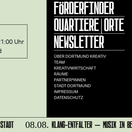
FÖRDERFINDER
QUARTIERE|ORTE
NEWSLETTER
21:00 Uhr
d
ÜBER DORTMUND KREATIV
TEAM
KREATIVWIRTSCHAFT
RÄUME
PARTNER*INNEN
STADT DORTMUND
IMPRESSUM
DATENSCHUTZ
STADT
KLANG-ENTFALTER – MUSIK IN BEW
08.08.