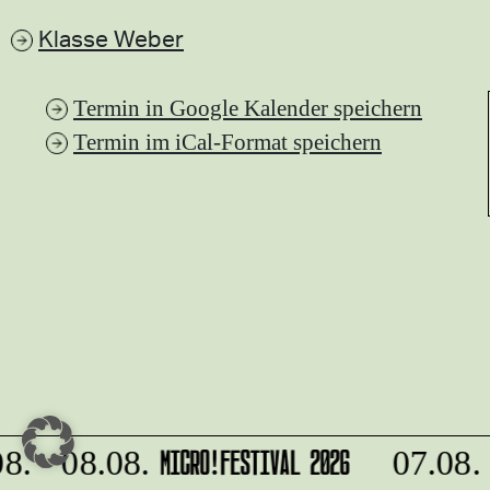
Klasse Weber
Termin in Google Kalender speichern
Termin im iCal-Format speichern
MICRO!FESTIVAL 2026
K
8. - 08.08.
07.08.