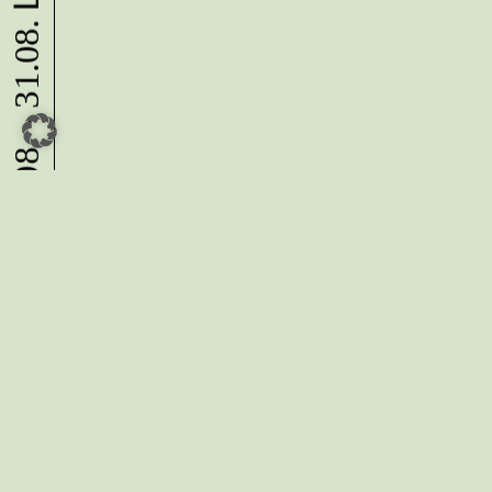
10.08. - 31.08.
Du möchtest alle Neuigkeiten aus
der Kreativwirtschaft per
Newsletter erhalten?
Melde Dich
HIER
an!
IMPRESSUM
DATENSCHUTZ