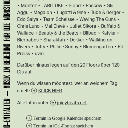
KLANG-ENTFALTER – MUSIK IN BEWEGUNG FÜR DIE NORDSTADT
▪ Montez ▪ LARI LUKE ▪ Blond ▪ Pascow ▪ Ski
Aggu ▪ Megaloh ▪ Lugatti & 9ine ▪ Tube & Berger ▪
Edo Saiya ▪ Team Scheisse ▪ Waving The Guns ▪
Chris Luno ▪ Mal Élevé ▪ Juliet Sikora ▪ Buffalo &
Wallace ▪ Beauty & the Beats ▪ Bilbao ▪ Kafvka ▪
Bierbabes ▪ Sharaktah ▪ Dekker ▪ Walking on
Rivers ▪ Tuffy ▪ Philine Sonny ▪ Blumengarten ▪ Eli
Preiss ▪ uvm.
Darüber hinaus legen auf den 20 Floors über 120
Djs auf!
Wenn du wissen möchtest, wer an welchem Tag
spielt:
KLICK HIER
Alle Infos unter
juicybeats.net
Termin in Google Kalender speichern
Termin im iCal-Format speichern