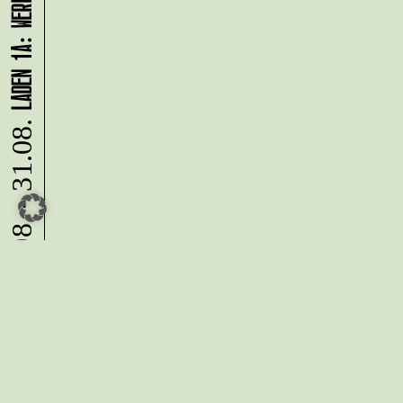
10.08. - 31.08.
Du möchtest alle Neuigkeiten aus
der Kreativwirtschaft per
Newsletter erhalten?
Melde Dich
HIER
an!
IMPRESSUM