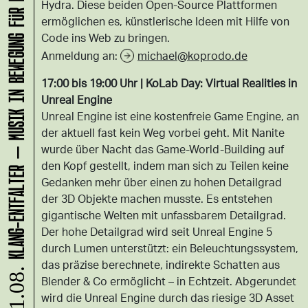
KLANG-ENTFALTER – MUSIK IN BEWEGUNG FÜR DIE NORDSTADT
Hydra. Diese beiden Open-Source Plattformen
ermöglichen es, künstlerische Ideen mit Hilfe von
Code ins Web zu bringen.
Anmeldung an:
michael@koprodo.de
17:00 bis 19:00 Uhr | KoLab Day: Virtual Realities in
Unreal Engine
Unreal Engine ist eine kostenfreie Game Engine, an
der aktuell fast kein Weg vorbei geht. Mit Nanite
wurde über Nacht das Game-World-Building auf
den Kopf gestellt, indem man sich zu Teilen keine
Gedanken mehr über einen zu hohen Detailgrad
der 3D Objekte machen musste. Es entstehen
gigantische Welten mit unfassbarem Detailgrad.
Der hohe Detailgrad wird seit Unreal Engine 5
durch Lumen unterstützt: ein Beleuchtungssystem,
das präzise berechnete, indirekte Schatten aus
11.08.
Blender & Co ermöglicht – in Echtzeit. Abgerundet
wird die Unreal Engine durch das riesige 3D Asset