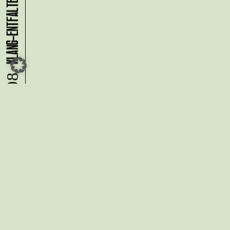
08.08.
Du möchtest alle Neuigkeiten aus
der Kreativwirtschaft per
Newsletter erhalten?
Melde Dich
HIER
an!
IMPRESSUM
DATENSCHUTZ