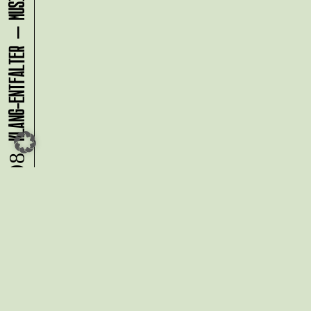
08.08.
Du möchtest alle Neuigkeiten aus
der Kreativwirtschaft per
Newsletter erhalten?
Melde Dich
HIER
an!
IMPRESSUM
DATENSCHUTZ