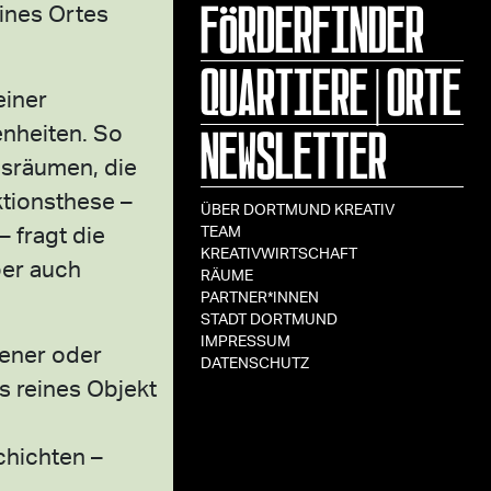
FÖRDERFINDER
ines Ortes
QUARTIERE|ORTE
einer
NEWSLETTER
enheiten. So
gsräumen, die
tionsthese –
ÜBER DORTMUND KREATIV
 fragt die
TEAM
KREATIVWIRTSCHAFT
ber auch
RÄUME
PARTNER*INNEN
STADT DORTMUND
IMPRESSUM
gener oder
DATENSCHUTZ
s reines Objekt
chichten –