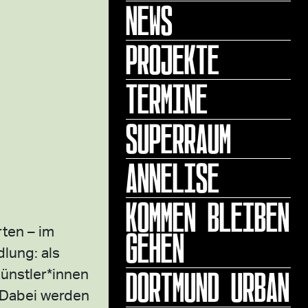
NEWS
PROJEKTE
TERMINE
SUPERRAUM
ANNELISE
KOMMEN BLEIBEN
GEHEN
ten – im
lung: als
DORTMUND URBAN
Künstler*innen
. Dabei werden