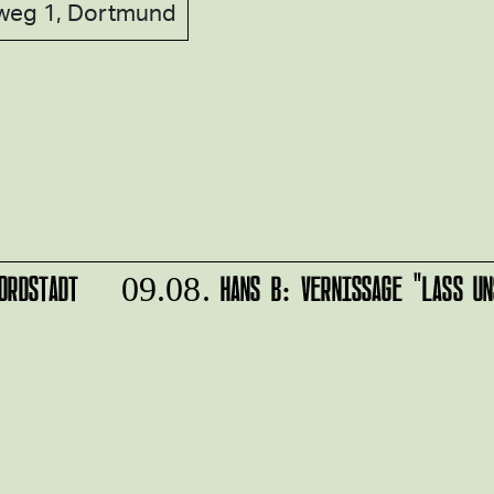
weg 1, Dortmund
RDSTADT
HANS B: VERNISSAGE "LASS UNS
09.08.
r
IMPRESSUM
alten?
DATENSCHUTZ