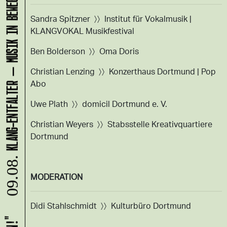
KLANG-ENTFALTER – MUSIK IN BEWEGUNG FÜR DIE NORDSTADT
Sandra Spitzner 〉〉 Institut für Vokalmusik |
KLANGVOKAL Musikfestival
Ben Bolderson 〉〉 Oma Doris
Christian Lenzing 〉〉 Konzerthaus Dortmund | Pop
Abo
Uwe Plath 〉〉 domicil Dortmund e. V.
Christian Weyers 〉〉 Stabsstelle Kreativquartiere
Dortmund
09.08.
MODERATION
Didi Stahlschmidt 〉〉 Kulturbüro Dortmund