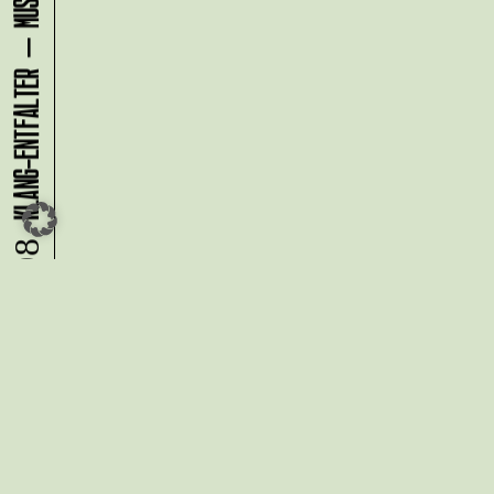
08.08.
Du möchtest alle Neuigkeiten aus
der Kreativwirtschaft per
Newsletter erhalten?
Melde Dich
HIER
an!
IMPRESSUM
DATENSCHUTZ