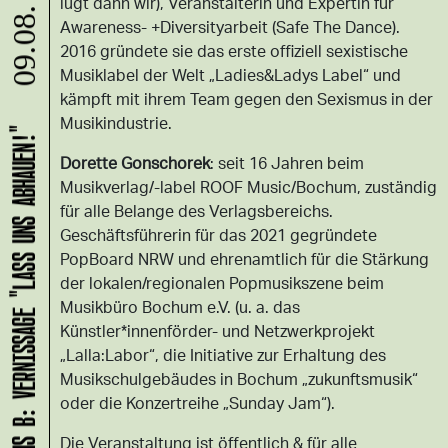
lügt dann wir), Veranstalterin und Expertin für
09.08.
Awareness- +Diversityarbeit (Safe The Dance).
2016 gründete sie das erste offiziell sexistische
Musiklabel der Welt „Ladies&Ladys Label“ und
kämpft mit ihrem Team gegen den Sexismus in der
Musikindustrie.
HANS B: VERNISSAGE "LASS UNS ABHAUEN!"
Dorette Gonschorek
: seit 16 Jahren beim
Musikverlag/-label ROOF Music/Bochum, zuständig
für alle Belange des Verlagsbereichs.
Geschäftsführerin für das 2021 gegründete
PopBoard NRW und ehrenamtlich für die Stärkung
der lokalen/regionalen Popmusikszene beim
Musikbüro Bochum e.V. (u. a. das
Künstler*innenförder- und Netzwerkprojekt
„Lalla:Labor“, die Initiative zur Erhaltung des
Musikschulgebäudes in Bochum „zukunftsmusik“
oder die Konzertreihe „Sunday Jam“).
Die Veranstaltung ist öffentlich & für alle