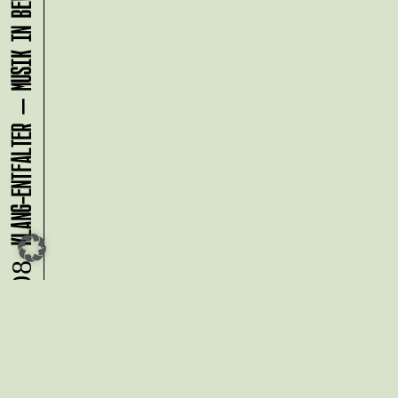
KLANG-ENTFALTER – MUSIK IN BEWEGUNG FÜR DIE NORDSTADT
08.08.
Du möchtest alle Neuigkeiten aus
der Kreativwirtschaft per
Newsletter erhalten?
Melde Dich
HIER
an!