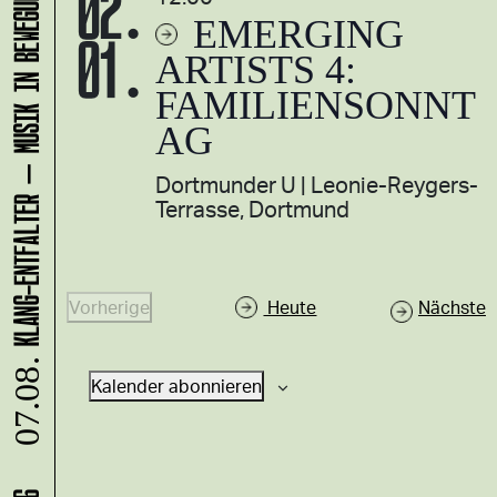
KLANG-ENTFALTER – MUSIK IN BEWEGUNG FÜR DIE NORDSTADT
02.
EMERGING
01.
ARTISTS 4:
FAMILIENSONNT
AG
Dortmunder U
Leonie-Reygers-
Terrasse, Dortmund
V
Vorherige
Heute
Nächste
V
e
e
r
07.08.
Kalender abonnieren
r
a
a
n
n
s
s
t
t
a