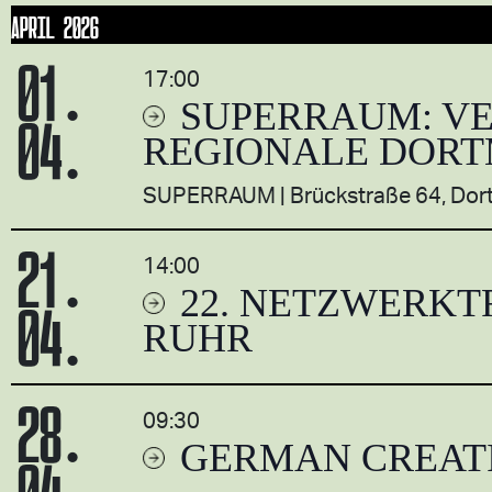
APRIL 2026
01.
17:00
SUPERRAUM: VE
04.
REGIONALE DOR
SUPERRAUM
Brückstraße 64, Do
21.
14:00
22. NETZWERKT
04.
RUHR
28.
09:30
GERMAN CREAT
04.