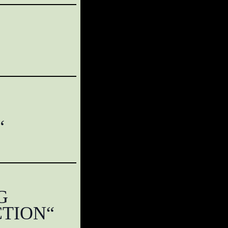
“
G
CTION“