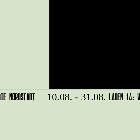
IE NORDSTADT
LADEN 1A: WE
10.08. - 31.08.