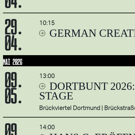
29.
10:15
GERMAN CREAT
04.
MAI 2026
09.
13:00
DORTBUNT 2026
05.
STAGE
Brückviertel Dortmund
Brückstraß
09.
14:00