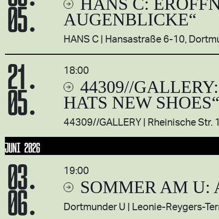
HANS C: ERÖFF
05.
AUGENBLICKE“
HANS C
Hansastraße 6-10, Dortm
21.
18:00
44309//GALLERY
05.
HATS NEW SHOES
44309//GALLERY
Rheinische Str.
JUNI 2026
03.
19:00
SOMMER AM U: 
06.
Dortmunder U
Leonie-Reygers-Ter