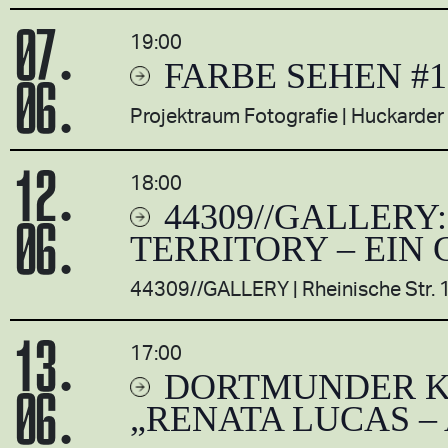
07.
19:00
FARBE SEHEN #
06.
Projektraum Fotografie
Huckarder
12.
18:00
44309//GALLERY
06.
TERRITORY – EIN
44309//GALLERY
Rheinische Str.
13.
17:00
DORTMUNDER K
06.
„RENATA LUCAS –