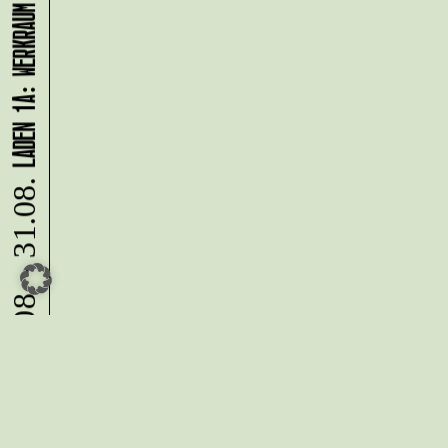
LADEN 1A: WERKRAUM - JENNIFER BUNZECK
10.08. - 31.08.
Du möchtest alle Neuigkeiten aus
der Kreativwirtschaft per
Newsletter erhalten?
Melde Dich
HIER
an!