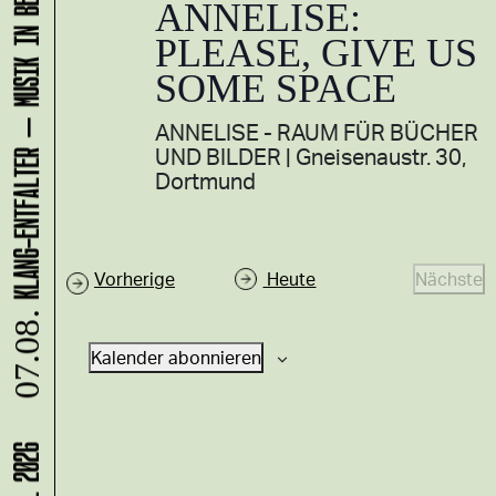
KLANG-ENTFALTER – MUSIK IN BEWEGUNG FÜR DIE NORDSTADT
ANNELISE:
PLEASE, GIVE US
SOME SPACE
ANNELISE - RAUM FÜR BÜCHER
UND BILDER
Gneisenaustr. 30,
Dortmund
V
Vorherige
Heute
Nächste
e
V
07.08.
r
e
Kalender abonnieren
a
r
n
a
s
n
t
s
a
t
l
a