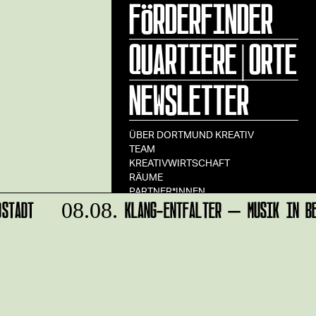
FÖRDERFINDER
QUARTIERE|ORTE
NEWSLETTER
ÜBER DORTMUND KREATIV
TEAM
KREATIVWIRTSCHAFT
RÄUME
PARTNER*INNEN
STADT
KLANG-ENTFALTER – MUSIK IN BE
08.08.
STADT DORTMUND
IMPRESSUM
DATENSCHUTZ