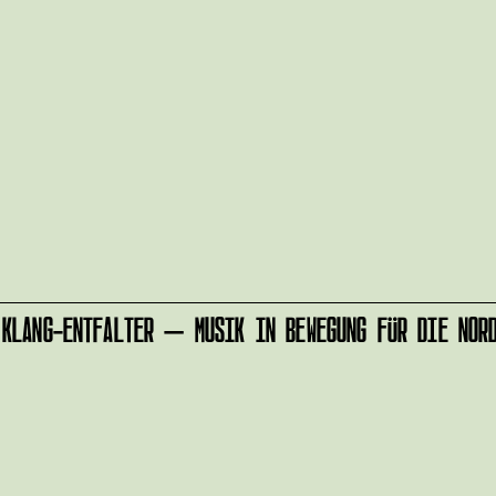
LANG-ENTFALTER – MUSIK IN BEWEGUNG FÜR DIE NORD
r
IMPRESSUM
alten?
DATENSCHUTZ