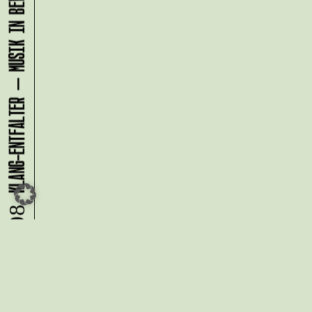
KLANG-ENTFALTER – MUSIK IN BEWEGUNG FÜR DIE NORDSTADT
09.08.
Du möchtest alle Neuigkeiten aus
der Kreativwirtschaft per
Newsletter erhalten?
Melde Dich
HIER
an!