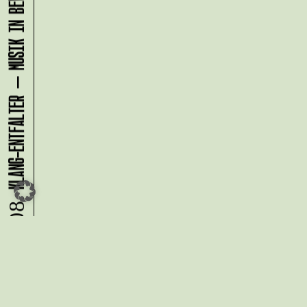
KLANG-ENTFALTER – MUSIK IN BEWEGUNG FÜR DIE NORDSTADT
07.08.
Du möchtest alle Neuigkeiten aus
der Kreativwirtschaft per
Newsletter erhalten?
Melde Dich
HIER
an!