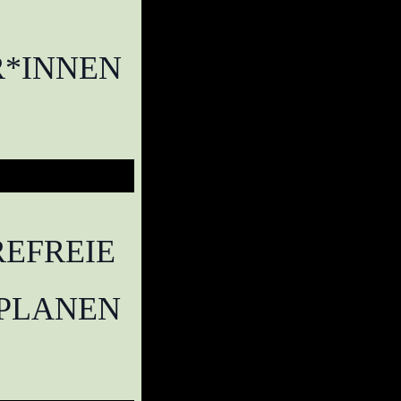
R*INNEN
EFREIE
 PLANEN