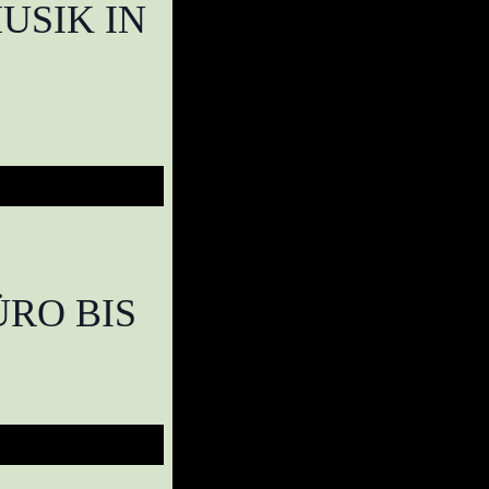
USIK IN
RO BIS