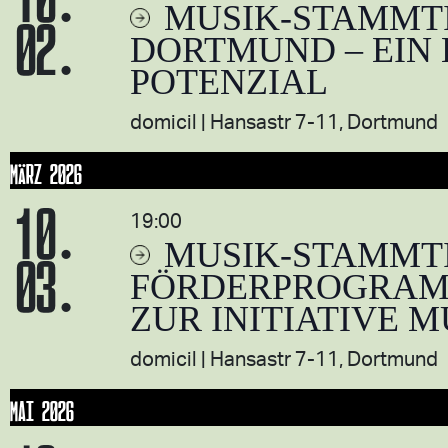
MUSIK-STAMMTI
02.
DORTMUND – EIN
POTENZIAL
domicil
Hansastr 7-11, Dortmund
MÄRZ 2026
10.
19:00
MUSIK-STAMMT
03.
FÖRDERPROGRAMM
ZUR INITIATIVE M
domicil
Hansastr 7-11, Dortmund
MAI 2026