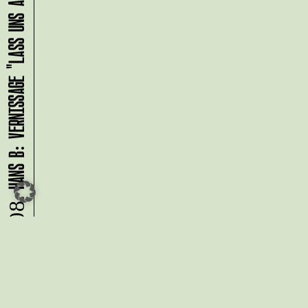
HANS B: VERNISSAGE "LASS UNS ABHAUEN!"
09.08.
Du möchtest alle Neuigkeiten aus
der Kreativwirtschaft per
Newsletter erhalten?
Melde Dich
HIER
an!