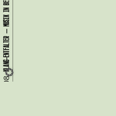
KLANG-ENTFALTER – MUSIK IN BEWEGUNG FÜR DIE NORDSTADT
08.08.
Du möchtest alle Neuigkeiten aus
der Kreativwirtschaft per
Newsletter erhalten?
Melde Dich
HIER
an!