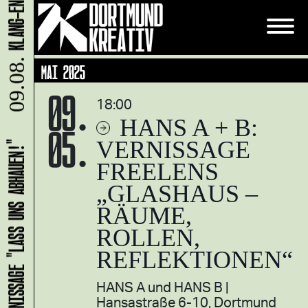
09.08.
MAI 2025
09.
18:00
HANS A + B:
05.
VERNISSAGE
HANS B: VERNISSAGE "LASS UNS ABHAUEN!"
FREELENS
„GLASHAUS –
RÄUME,
ROLLEN,
REFLEKTIONEN“
HANS A und HANS B
Hansastraße 6-10, Dortmund