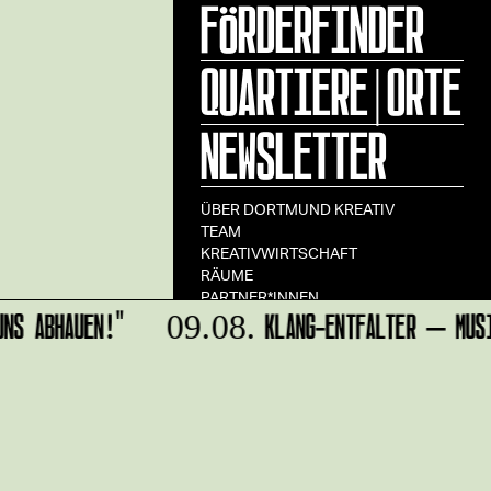
FÖRDERFINDER
QUARTIERE|ORTE
NEWSLETTER
ÜBER DORTMUND KREATIV
TEAM
KREATIVWIRTSCHAFT
RÄUME
PARTNER*INNEN
NS ABHAUEN!"
KLANG-ENTFALTER – MUSI
09.08.
STADT DORTMUND
IMPRESSUM
DATENSCHUTZ