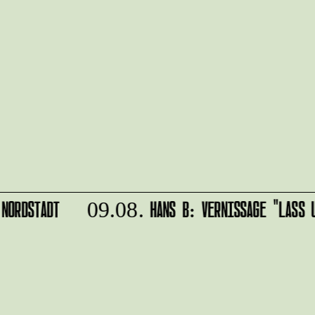
NORDSTADT
HANS B: VERNISSAGE "LASS U
09.08.
r
IMPRESSUM
alten?
DATENSCHUTZ