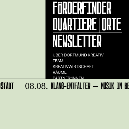
FÖRDERFINDER
QUARTIERE|ORTE
NEWSLETTER
ÜBER DORTMUND KREATIV
TEAM
KREATIVWIRTSCHAFT
RÄUME
PARTNER*INNEN
STADT
KLANG-ENTFALTER – MUSIK IN BE
08.08.
STADT DORTMUND
IMPRESSUM
DATENSCHUTZ