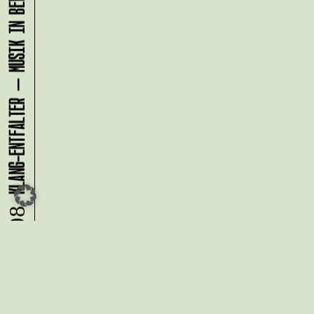
KLANG-ENTFALTER – MUSIK IN BEWEGUNG FÜR DIE NORDSTADT
08.08.
Du möchtest alle Neuigkeiten aus
der Kreativwirtschaft per
Newsletter erhalten?
Melde Dich
HIER
an!