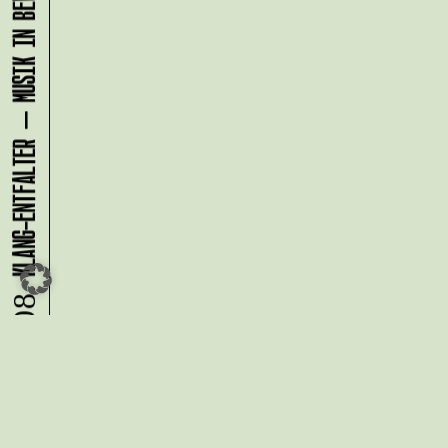
KLANG-ENTFALTER – MUSIK IN BEWEGUNG FÜR DIE NORDSTADT
09.08.
Du möchtest alle Neuigkeiten aus
der Kreativwirtschaft per
Newsletter erhalten?
Melde Dich
HIER
an!