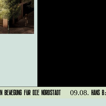
 BEWEGUNG FÜR DIE NORDSTADT
HANS B: 
09.08.