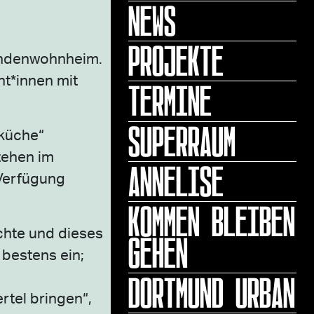
NEWS
PROJEKTE
endenwohnheim.
nt*innen mit
TERMINE
SUPERRAUM
yküche“
tehen im
ANNELISE
 Verfügung
KOMMEN BLEIBEN
chte und dieses
GEHEN
 bestens ein;
DORTMUND URBAN
tel bringen“,