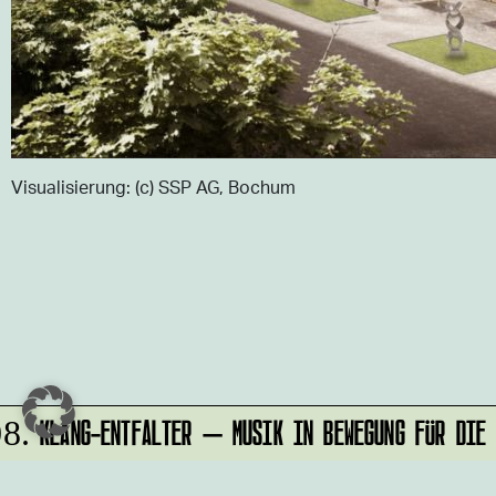
Visualisierung: (c) SSP AG, Bochum
KLANG-ENTFALTER – MUSIK IN BEWEGUNG FÜR DIE N
8.