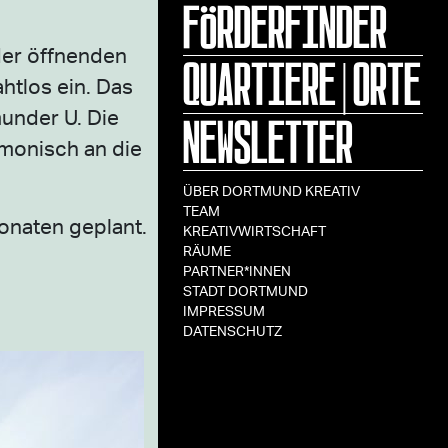
FÖRDERFINDER
der öffnenden
QUARTIERE|ORTE
htlos ein. Das
NEWSLETTER
under U. Die
rmonisch an die
ÜBER DORTMUND KREATIV
TEAM
Monaten geplant.
KREATIVWIRTSCHAFT
RÄUME
PARTNER*INNEN
STADT DORTMUND
IMPRESSUM
DATENSCHUTZ