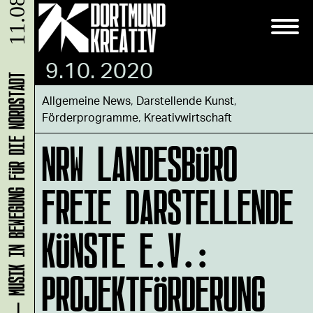
11.08.
9.10. 2020
KLANG-ENTFALTER – MUSIK IN BEWEGUNG FÜR DIE NORDSTADT
Allgemeine News
,
Darstellende Kunst
,
Förderprogramme
,
Kreativwirtschaft
NRW LANDESBÜRO
FREIE DARSTELLENDE
KÜNSTE E.V.:
PROJEKTFÖRDERUNG