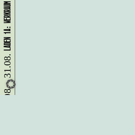
LADEN 1A: WERKRAUM - JENNIFER BUNZECK
10.08. - 31.08.
Du möchtest alle Neuigkeiten aus
der Kreativwirtschaft per
Newsletter erhalten?
Melde Dich
HIER
an!