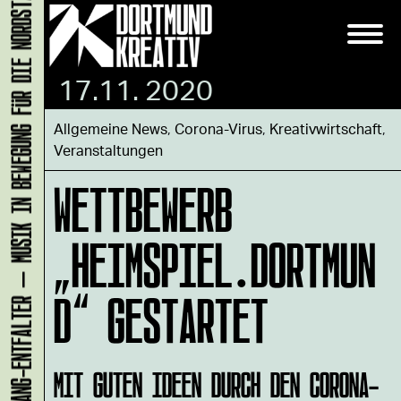
KLANG-ENTFALTER – MUSIK IN BEWEGUNG FÜR DIE NORDSTADT
17.11. 2020
Allgemeine News
,
Corona-Virus
,
Kreativwirtschaft
,
Veranstaltungen
WETTBEWERB
„HEIMSPIEL.DORTMUN
D“ GESTARTET
MIT GUTEN IDEEN DURCH DEN CORONA-