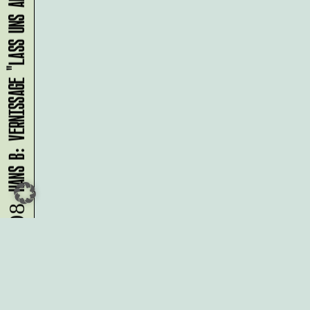
HANS B: VERNISSAGE "LASS UNS ABHAUEN!"
09.08.
Du möchtest alle Neuigkeiten aus
der Kreativwirtschaft per
Newsletter erhalten?
Melde Dich
HIER
an!