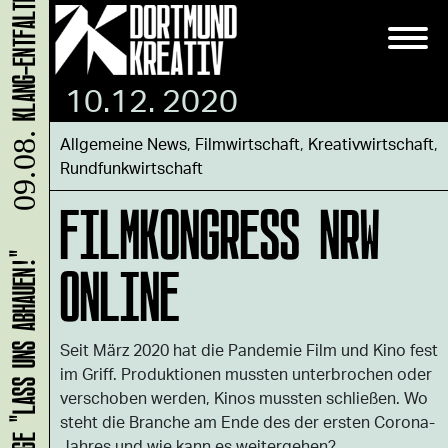
10.12. 2020
09.08.
Allgemeine News
,
Filmwirtschaft
,
Kreativwirtschaft
,
Rundfunkwirtschaft
FILMKONGRESS NRW
ONLINE
HANS B: VERNISSAGE "LASS UNS ABHAUEN!"
Seit März 2020 hat die Pandemie Film und Kino fest
im Griff. Produktionen mussten unterbrochen oder
verschoben werden, Kinos mussten schließen. Wo
steht die Branche am Ende des der ersten Corona-
Jahres und wie kann es weitergehen?