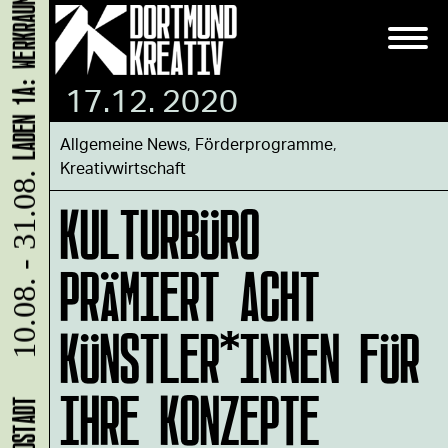
17.12. 2020
Allgemeine News
,
Förderprogramme
,
Kreativwirtschaft
10.08. - 31.08.
KULTURBÜRO
PRÄMIERT ACHT
KÜNSTLER*INNEN FÜR
IHRE KONZEPTE