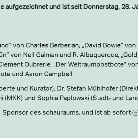
aufgezeichnet und ist seit Donnerstag, 28. Ja
riand“ von Charles Berberian, „David Bowie“ von
ün“ von Neil Gaiman und R. Albuquerque, „Gol
d Clement Oubrerie, „Der Weltraumpostbote“ vo
shote und Aaron Campbell.
erte und Kurator), Dr. Stefan Mühlhofer (Direk
i (MKK) und Sophia Paplowski (Stadt- und Land
, Sponsor des schauraums, und ist ab sofort