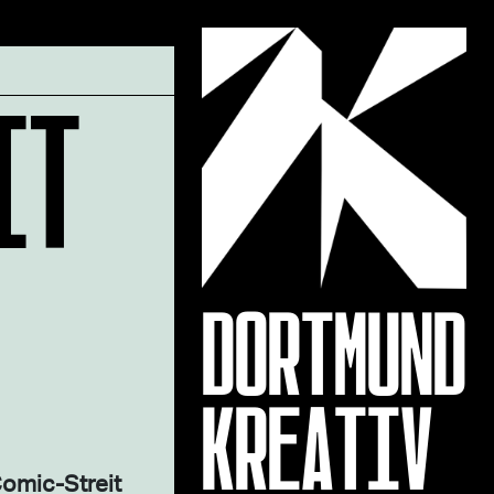
IT
DORTMUND
KREATIV
Comic-Streit