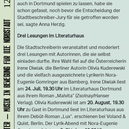
auch in Dortmund spielen zu lassen, habe sie
schon gefasst, noch bevor die Entscheidung der
Stadtbeschreiber-Jury für sie getroffen worden
KLANG-ENTFALTER – MUSIK IN BEWEGUNG FÜR DIE NORDSTADT
sei, sagte Anna Herzig.
Drei Lesungen im Literaturhaus
Die Stadtschreiberin veranstaltet und moderiert
drei Lesungen mit Autorinnen, die sie selbst
einladen durfte. Ihre Wahl fiel auf die Österreicherin
Irene Diwiak, die Berliner Autorin Olivia Kuderewski
und die vielfach ausgezeichnete Lyrikerin Nora-
Eugenie Gomringer aus Bamberg. Irene Diwiak liest
am
24. Juli, 19.30 Uhr
im Literaturhaus Dortmund
aus ihrem Roman „Malvita“ (Zsolnay/Hanser
Verlag). Olivia Kuderewski ist am
20. August, 19.30
Uhr
zu Gast in Dortmund liest im Literaturhaus aus
ihrem Debüt-Roman „Lux“, erschienen bei Voland &
Quist, Berlin. Der Lyrik-Abend mit Nora-Eugenie