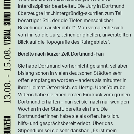
VISUAL SOUND OUTDOOR FESTIVAL 2026
interdisziplinär bearbeitet. Die Jury in Dortmund
überzeugte ihr „hintergründig-skurriler, zum Teil
bösartiger Stil, der die Tiefen menschlicher
Beziehungen ausleuchtet“. Man verspreche sich
von ihr, so die Jury, „einen originellen, unverstellten
Blick auf die Topografie des Ruhrgebiets“.
13.08. - 15.08.
Bereits nach kurzer Zeit Dortmund-Fan
Sie habe Dortmund vorher nicht gekannt, sei aber
bislang schon in vielen deutschen Städten sehr
offen empfangen worden – anders als mitunter in
ihrer Heimat Österreich, so Herzig. Über Youtube-
Videos habe sie einen ersten Eindruck vom grünen
Dortmund erhalten – nun sei sie, nach nur wenigen
Wochen in der Stadt, bereits ein Fan. Die
Dortmunder*innen habe sie als offen, herzlich,
hilfs- und gesprächsbereit erlebt. Über das
Stipendium sei sie sehr dankbar: „Es ist mein