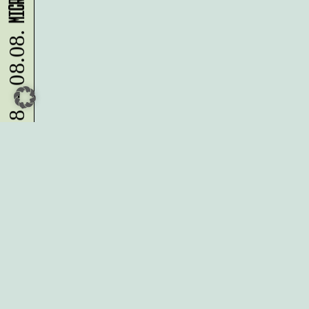
07.08. - 08.08.
Du möchtest alle Neuigkeiten aus
der Kreativwirtschaft per
Newsletter erhalten?
Melde Dich
HIER
an!
IMPRESSUM
DATENSCHUTZ