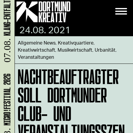
24.08. 2021
Allgemeine News
,
Kreativquartiere
,
07.08.
Kreativwirtschaft
,
Musikwirtschaft
,
Urbanität
,
Veranstaltungen
NACHTBEAUFTRAGTER
MICRO!FESTIVAL 2026
SOLL DORTMUNDER
CLUB- UND
VERANSTALTUNGSSZEN