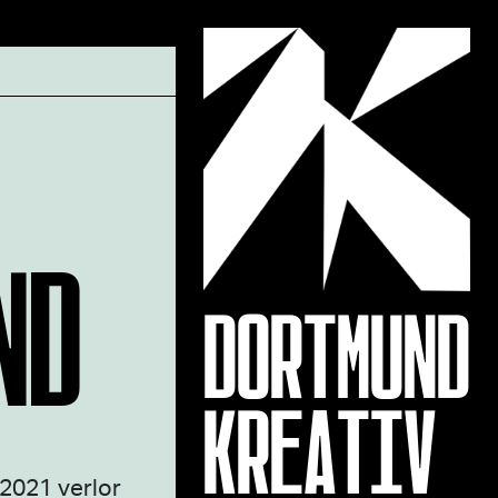
ND
DORTMUND
KREATIV
 2021 verlor