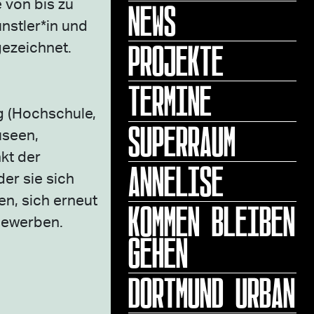
NEWS
e von bis zu
nstler*in und
PROJEKTE
gezeichnet.
TERMINE
g (Hoch­schule,
SUPERRAUM
useen,
kt der
ANNELISE
er sie sich
en, sich erneut
KOMMEN BLEIBEN
 bewerben.
GEHEN
DORTMUND URBAN