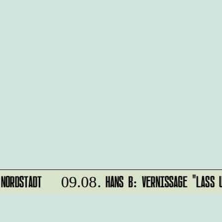
NORDSTADT
HANS B: VERNISSAGE "LASS U
09.08.
r
IMPRESSUM