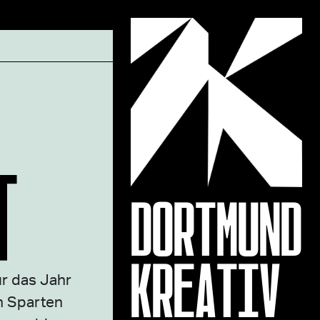
T
DORTMUND
KREATIV
r das Jahr
n Sparten