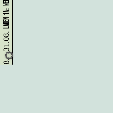
10.08. - 31.08.
Du möchtest alle Neuigkeiten aus
der Kreativwirtschaft per
Newsletter erhalten?
Melde Dich
HIER
an!
IMPRESSUM