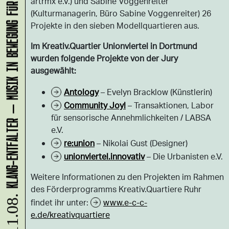
KLANG-ENTFALTER – MUSIK IN BEWEGUNG FÜR DIE NORDSTADT
artrmx e.V.) und Sabine Voggenreiter
(Kulturmanagerin, Büro Sabine Voggenreiter) 26
Projekte in den sieben Modellquartieren aus.
Im Kreativ.Quartier Unionviertel in Dortmund
wurden folgende Projekte von der Jury
ausgewählt:
Antology
– Evelyn Bracklow (Künstlerin)
Community Joy!
– Transaktionen, Labor
für sensorische Annehmlichkeiten / LABSA
e.V.
re:union
– Nikolai Gust (Designer)
unionviertel.innovativ
– Die Urbanisten e.V.
Weitere Informationen zu den Projekten im Rahmen
des Förderprogramms Kreativ.Quartiere Ruhr
11.08.
findet ihr unter:
www.e-c-c-
e.de/kreativquartiere