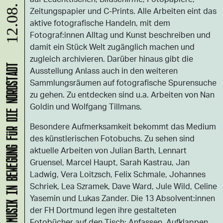
12.08. - 02.09.
Zeitungspapier und C-Prints. Alle Arbeiten eint das
aktive fotografische Handeln, mit dem
Fotograf:innen Alltag und Kunst beschreiben und
damit ein Stück Welt zugänglich machen und
zugleich archivieren. Darüber hinaus gibt die
KLANG-ENTFALTER – MUSIK IN BEWEGUNG FÜR DIE NORDSTADT
Ausstellung Anlass auch in den weiteren
Sammlungsräumen auf fotografische Spurensuche
zu gehen. Zu entdecken sind u.a. Arbeiten von Nan
Goldin und Wolfgang Tillmans.
Besondere Aufmerksamkeit bekommt das Medium
des künstlerischen Fotobuchs. Zu sehen sind
aktuelle Arbeiten von Julian Barth, Lennart
Gruensel, Marcel Haupt, Sarah Kastrau, Jan
Ladwig, Vera Loitzsch, Felix Schmale, Johannes
Schriek, Lea Szramek, Dave Ward, Jule Wild, Celine
Yasemin und Lukas Zander. Die 13 Absolvent:innen
der FH Dortmund legen ihre gestalteten
Fotobücher auf den Tisch: Anfassen, Aufklappen,